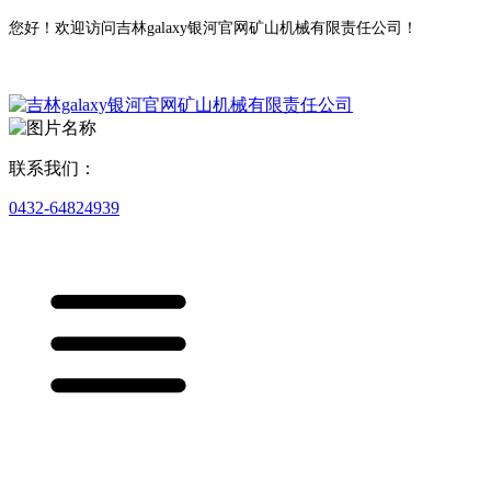
您好！欢迎访问吉林galaxy银河官网矿山机械有限责任公司！
联系我们：
0432-64824939