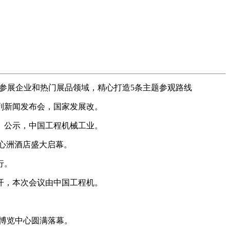
最高的参展企业和热门展品领域，精心打造5条主题参观路线
列新闻发布会，国家发展改。
、公示，中国工程机械工业。
江心洲酒店盛大启幕。
行。
开，本次会议由中国工程机。
国际博览中心圆满落幕。