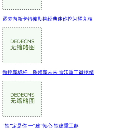
逐梦向新卡特彼勒携经典迷你挖闪耀亮相
微挖新标杆，质领新未来 雷沃重工微挖精
“铁”定是你 一“建”倾心 铁建重工趣