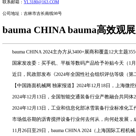
联系邮箱：
YL3180@163.COM
公司地址：吉林市吉长南线98号
bauma CHINA bauma
bauma CHINA 2024主办方从3400+展商和覆盖1
国家发改委：买手机、平板等数码产品给予补贴今天（1月3
近日，民政部发布《2024年全国性社会组织评估等级（第
【中国路面机械网 独家报道】2024年12月18日，上海
2024年12月13日，全国智能交通装备行业产教融合共同体
2024年12月13日，工业和信息化部冰雪装备行业标准化
市场低谷期的沥青搅拌设备行业何去何从，向何处发展，成为
11月26日至29日，bauma CHINA 2024（上海国